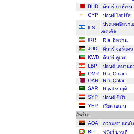
BHD
ดีนาร์ บาห์เรน
CYP
ปอนด์ ไซปรัส
ประเทศอิสราเ
ILS
เชคเคิล
IRR
Rial อิหร่าน
JOD
ดีนาร์ จอร์แดน
KWD
ดีนาร์ คูเวต
LBP
ปอนด์ เลบานอ
OMR
Rial Omani
QAR
Rial Qatari
SAR
Riyal ซาอุดิ
SYP
ปอนด์ ซีเรีย
YER
เรียล เยเมน
อัฟริกา
AOA
กวานซา แองโ
BIF
ฟรังก์ บุรุนดี