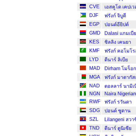
CVE
เอสคูโด เคปเวอ
DJF
ฟรังก์ จิบูตี
EGP
ปอนด์อียิปต์
GMD
Dalasi แกมเบี
KES
ชิลลิง เคนยา
KMF
ฟรังก์ คอโมโร
LYD
ดีนาร์ ลิเบีย
MAD
Dirham โมร็อ
MGA
ฟรังก์ มาดากัส
NAD
ดอลลาร์ นามิเบ
NGN
Naira Nigeria
RWF
ฟรังก์ รวันดา
SDG
ปอนด์ ซูดาน
SZL
Lilangeni สวา
TND
ดีนาร์ ตูนิเซีย