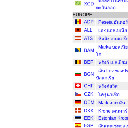
ดอลลาร์แคริบเ
XCD
ตะวันออก
EUROPE
ADP
Peseta อันดอร
ALL
Lek แอลเบเนีย
ATS
ชิลลิง ออสเตรี
Marka บอสเนีย
BAM
โก
BEF
ฟรังก์ เบลเยียม
เงิน Lev ของป
BGN
บัลแกเรีย
CHF
ฟรังค์สวิส
CZK
โครูนาเช็ก
DEM
Mark เยอรมัน
DKK
Krone เดนมาร
EEK
Estonian Kroo
ESP
เงินเพะเซทะส