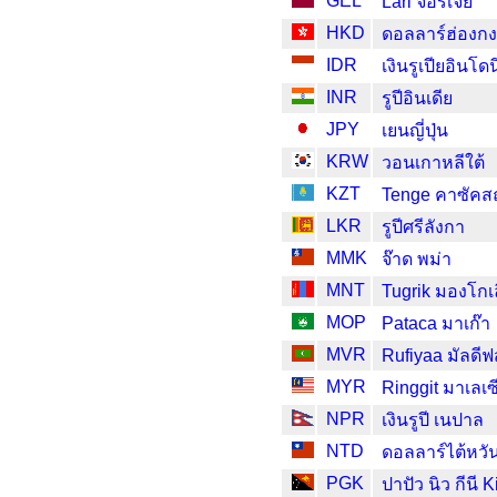
GEL
Lari จอร์เจีย
HKD
ดอลลาร์ฮ่องก
IDR
เงินรูเปียอินโดน
INR
รูปีอินเดีย
JPY
เยนญี่ปุ่น
KRW
วอนเกาหลีใต้
KZT
Tenge คาซัค
LKR
รูปีศรีลังกา
MMK
จ๊าด พม่า
MNT
Tugrik มองโกเ
MOP
Pataca มาเก๊า
MVR
Rufiyaa มัลดีฟ
MYR
Ringgit มาเลเซ
NPR
เงินรูปี เนปาล
NTD
ดอลลาร์ไต้หวั
PGK
ปาปัว นิว กีนี 