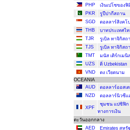
PHP
เงินเปโซของฟิล
PKR
รูปีปากีสถาน
SGD
ดอลลาร์สิงคโป
THB
บาทประเทศไท
TJR
รูเบิล ทาจิกิสถ
TJS
รูเบิล ทาจิกิสถ
TMT
มนัส เติร์กเมน
UZS
ติ่ Uzbekistan
VND
ดง เวียดนาม
OCEANIA
AUD
ดอลลาร์ออสเต
NZD
ดอลลาร์นิวซีแ
ชุมชน แปซิฟิก
XPF
ทางการเงิน
ตะวันออกกลาง
AED
Emirates สหรั