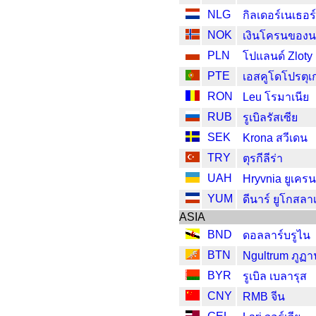
NLG
กิลเดอร์เนเธอร
NOK
เงินโครนของนอ
PLN
โปแลนด์ Zloty
PTE
เอสคูโดโปรตุเ
RON
Leu โรมาเนีย
RUB
รูเบิลรัสเซีย
SEK
Krona สวีเดน
TRY
ตุรกีลีร่า
UAH
Hryvnia ยูเคร
YUM
ดีนาร์ ยูโกสลาเ
ASIA
BND
ดอลลาร์บรูไน
BTN
Ngultrum ภูฏา
BYR
รูเบิล เบลารุส
CNY
RMB จีน