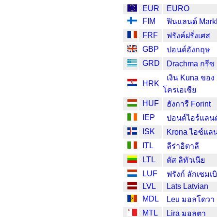
EUR
EURO
FIM
ฟินแลนด์ Mark
FRF
ฟรังค์ฝรั่งเศส
GBP
ปอนด์อังกฤษ
GRD
Drachma กรีซ
เงิน Kuna ของ
HRK
โครเอเชีย
HUF
ฮังการี Forint
IEP
ปอนด์ไอร์แลนด
ISK
Krona ไอซ์แลน
ITL
ลีร่าอิตาลี
LTL
ตัส ลิทัวเนีย
LUF
ฟรังก์ ลักเซมเบ
LVL
Lats Latvian
MDL
Leu มอลโดวา
MTL
Lira มอลตา