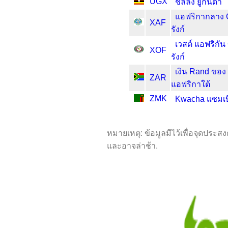
UGX
ชิลลิง ยูกันดา
แอฟริกากลาง 
XAF
รังก์
เวสต์ แอฟริกั
XOF
รังก์
เงิน Rand ของ
ZAR
แอฟริกาใต้
ZMK
Kwacha แซมเบ
หมายเหตุ: ข้อมูลมีไว้เพื่อจุดประส
และอาจล่าช้า.