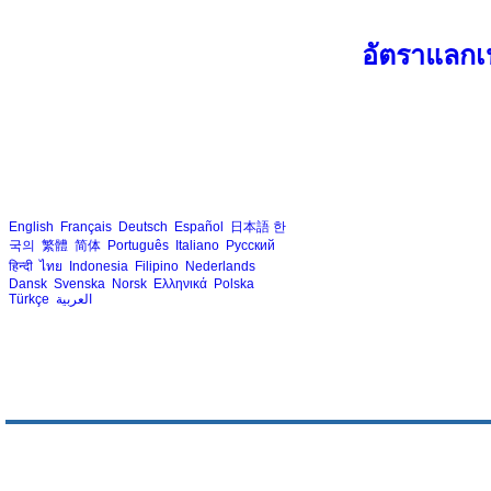
อัตราแลกเป
English
Français
Deutsch
Español
日本語
한
국의
繁體
简体
Português
Italiano
Русский
हिन्दी
ไทย
Indonesia
Filipino
Nederlands
Dansk
Svenska
Norsk
Ελληνικά
Polska
Türkçe
العربية